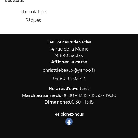
Nos Actus
Accueil
chocolat de
09 80 94 02 
oulangerie
Pâques
serie & pâtisserie
vénementiel
Les Douceurs de Saclas
14 rue de la Mairie
Snacking
91690 Saclas
Restez info
Afficher la carte
os créations
Avis
INSCRIPTION NEW
09 80 94 02 42
Actualités
Horaires d'ouverture :
Mardi au samedi
:
06:30 – 13:15 - 15:30 - 19:30
Contact
Dimanche
:
06:30 - 13:15
Rejoignez-nous
Rejoignez-nous