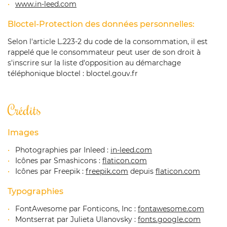
www.in-leed.com
Bloctel-Protection des données personnelles:
Selon l'article L.223-2 du code de la consommation, il est
Une questio
rappelé que le consommateur peut user de son droit à
s'inscrire sur la liste d'opposition au démarchage
Accueil
téléphonique bloctel : bloctel.gouv.fr
09 80 94 02 
oulangerie
Crédits
serie & pâtisserie
vénementiel
Images
Photographies par Inleed :
in-leed.com
Snacking
Icônes par Smashicons :
flaticon.com
Restez info
Icônes par Freepik :
freepik.com
depuis
flaticon.com
os créations
Typographies
Avis
INSCRIPTION NEW
FontAwesome par Fonticons, Inc :
fontawesome.com
Actualités
Montserrat par Julieta Ulanovsky :
fonts.google.com