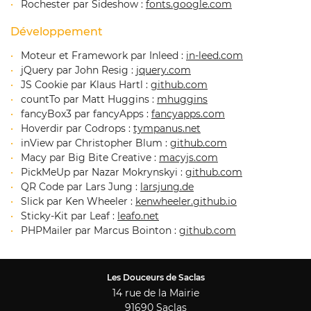
Rochester par Sideshow :
fonts.google.com
Contact
Rejoignez-nous
Développement
Moteur et Framework par Inleed :
in-leed.com
jQuery par John Resig :
jquery.com
JS Cookie par Klaus Hartl :
github.com
countTo par Matt Huggins :
mhuggins
fancyBox3 par fancyApps :
fancyapps.com
Hoverdir par Codrops :
tympanus.net
inView par Christopher Blum :
github.com
Macy par Big Bite Creative :
macyjs.com
PickMeUp par Nazar Mokrynskyi :
github.com
QR Code par Lars Jung :
larsjung.de
Slick par Ken Wheeler :
kenwheeler.github.io
Sticky-Kit par Leaf :
leafo.net
PHPMailer par Marcus Bointon :
github.com
Les Douceurs de Saclas
14 rue de la Mairie
91690 Saclas