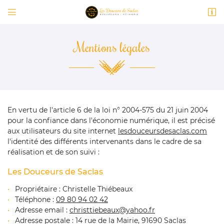


14 rue de la Mairie
91690 Saclas
Mentions légales
09 80 94 02 42
Vous pouvez nous contacter aux numéro suivant
:
09 80 94 02 42
En vertu de l'article 6 de la loi n° 2004-575 du 21 juin 2004
pour la confiance dans l'économie numérique, il est précisé
aux utilisateurs du site internet
lesdouceursdesaclas.com
l'identité des différents intervenants dans le cadre de sa
réalisation et de son suivi :
Adresse email de réception

Les Douceurs de Saclas
En cochant cette case, vous consentez à recevoir nos propositions
commerciales à l'adresse email indiqué ci-dessus. Vous pouvez vous désinscrire
à tout moment en utilisant
le formulaire de désinscription
.
Propriétaire : Christelle Thiébeaux
Téléphone :
09 80 94 02 42
INSCRIPTION
Adresse email :
Adresse postale : 14 rue de la Mairie, 91690 Saclas